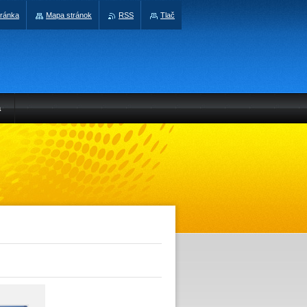
tránka
Mapa stránok
RSS
Tlač
a