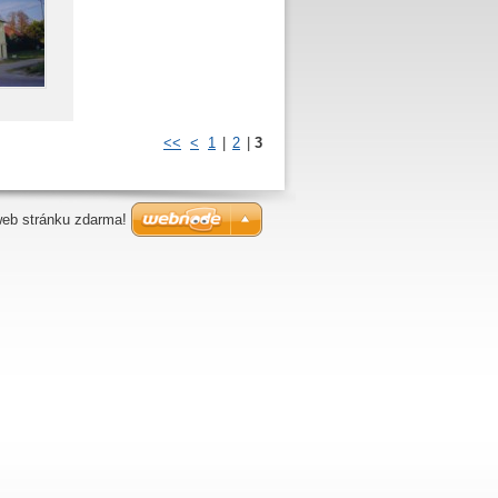
<<
<
1
|
2
|
3
web stránku zdarma!