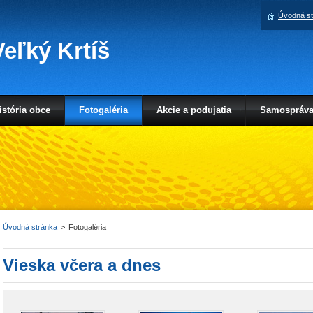
Úvodná s
eľký Krtíš
istória obce
Fotogaléria
Akcie a podujatia
Samospráv
Úvodná stránka
>
Fotogaléria
Vieska včera a dnes